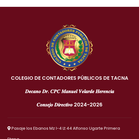
COLEGIO DE CONTADORES PÚBLICOS DE TACNA
𝑫𝒆𝒄𝒂𝒏𝒐 𝑫𝒓. 𝑪𝑷𝑪 𝑴𝒂𝒏𝒖𝒆𝒍 𝑽𝒆𝒍𝒂𝒓𝒅𝒆 𝑯𝒆𝒓𝒆𝒏𝒄𝒊𝒂
𝑪𝒐𝒏𝒔𝒆𝒋𝒐 𝑫𝒊𝒓𝒆𝒄𝒕𝒊𝒗𝒐 2024-2026
Pasaje los Ebanos Mz I-4 Lt 44 Alfonso Ugarte Primera