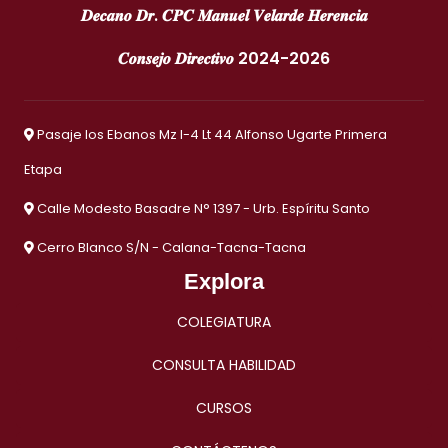
𝑫𝒆𝒄𝒂𝒏𝒐 𝑫𝒓. 𝑪𝑷𝑪 𝑴𝒂𝒏𝒖𝒆𝒍 𝑽𝒆𝒍𝒂𝒓𝒅𝒆 𝑯𝒆𝒓𝒆𝒏𝒄𝒊𝒂
𝑪𝒐𝒏𝒔𝒆𝒋𝒐 𝑫𝒊𝒓𝒆𝒄𝒕𝒊𝒗𝒐 2024-2026
Pasaje los Ebanos Mz I-4 Lt 44 Alfonso Ugarte Primera
Etapa
Calle Modesto Basadre N° 1397 - Urb. Espíritu Santo
Cerro Blanco S/N - Calana-Tacna-Tacna
Explora
COLEGIATURA
CONSULTA HABILIDAD
CURSOS