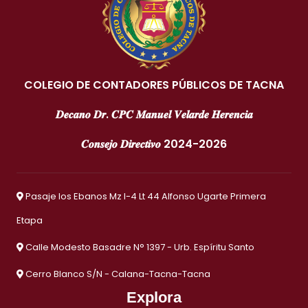
COLEGIO DE CONTADORES PÚBLICOS DE TACNA
𝑫𝒆𝒄𝒂𝒏𝒐 𝑫𝒓. 𝑪𝑷𝑪 𝑴𝒂𝒏𝒖𝒆𝒍 𝑽𝒆𝒍𝒂𝒓𝒅𝒆 𝑯𝒆𝒓𝒆𝒏𝒄𝒊𝒂
𝑪𝒐𝒏𝒔𝒆𝒋𝒐 𝑫𝒊𝒓𝒆𝒄𝒕𝒊𝒗𝒐 2024-2026
Pasaje los Ebanos Mz I-4 Lt 44 Alfonso Ugarte Primera
Etapa
Calle Modesto Basadre N° 1397 - Urb. Espíritu Santo
Cerro Blanco S/N - Calana-Tacna-Tacna
Explora