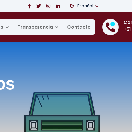
Español
Co
os
Transparencia
Contacto
+51
os