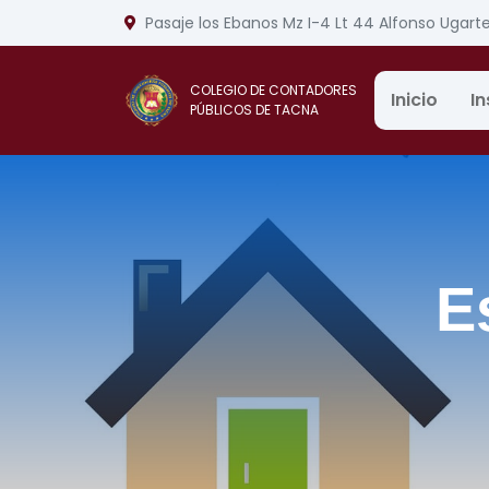
Pasaje los Ebanos Mz I-4 Lt 44 Alfonso Ugart
COLEGIO DE CONTADORES
In
Inicio
PÚBLICOS DE TACNA
E