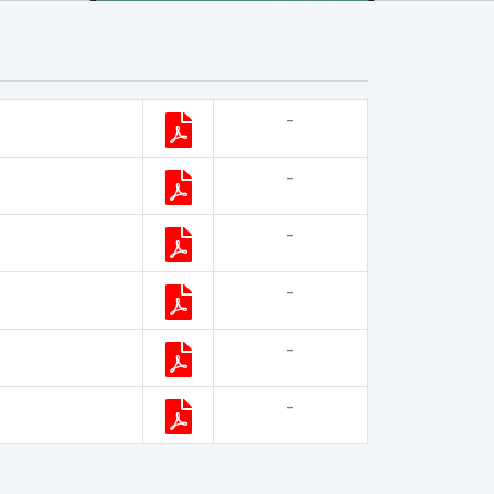
-
-
-
-
-
-