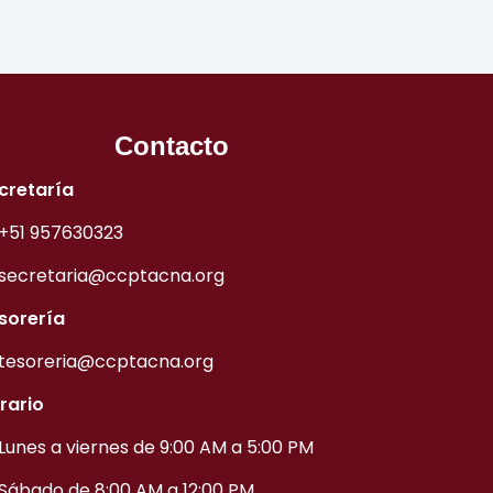
Contacto
cretaría
+51 957630323
secretaria@ccptacna.org
sorería
tesoreria@ccptacna.org
rario
Lunes a viernes de 9:00 AM a 5:00 PM
Sábado de 8:00 AM a 12:00 PM