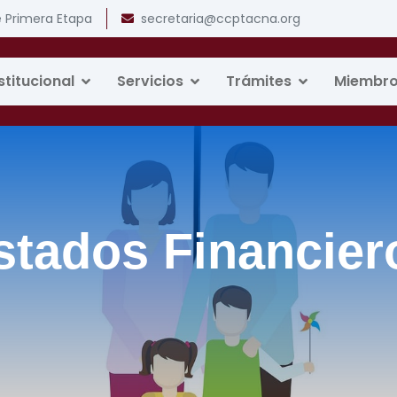
e Primera Etapa
secretaria@ccptacna.org
stitucional
Servicios
Trámites
Miembr
stados Financier