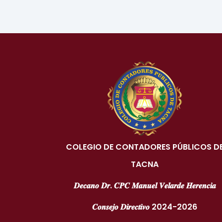
COLEGIO DE CONTADORES PÚBLICOS D
TACNA
𝑫𝒆𝒄𝒂𝒏𝒐 𝑫𝒓. 𝑪𝑷𝑪 𝑴𝒂𝒏𝒖𝒆𝒍 𝑽𝒆𝒍𝒂𝒓𝒅𝒆 𝑯𝒆𝒓𝒆𝒏𝒄𝒊𝒂
𝑪𝒐𝒏𝒔𝒆𝒋𝒐 𝑫𝒊𝒓𝒆𝒄𝒕𝒊𝒗𝒐 2024-2026