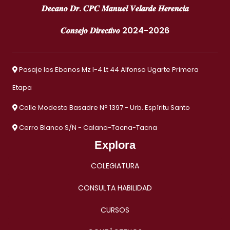
𝑫𝒆𝒄𝒂𝒏𝒐 𝑫𝒓. 𝑪𝑷𝑪 𝑴𝒂𝒏𝒖𝒆𝒍 𝑽𝒆𝒍𝒂𝒓𝒅𝒆 𝑯𝒆𝒓𝒆𝒏𝒄𝒊𝒂
𝑪𝒐𝒏𝒔𝒆𝒋𝒐 𝑫𝒊𝒓𝒆𝒄𝒕𝒊𝒗𝒐 2024-2026
Pasaje los Ebanos Mz I-4 Lt 44 Alfonso Ugarte Primera
Etapa
Calle Modesto Basadre N° 1397 - Urb. Espíritu Santo
Cerro Blanco S/N - Calana-Tacna-Tacna
Explora
COLEGIATURA
CONSULTA HABILIDAD
CURSOS